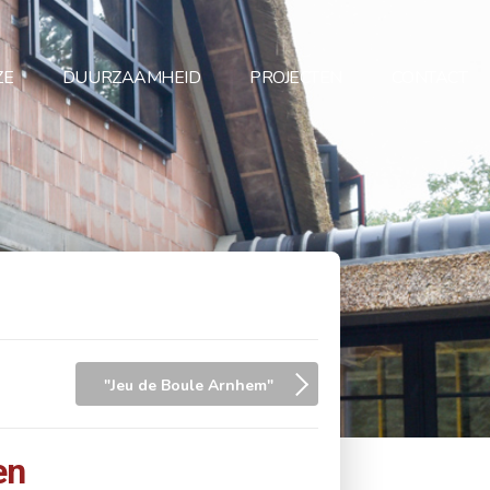
ZE
DUURZAAMHEID
PROJECTEN
CONTACT
"Jeu de Boule Arnhem"
en