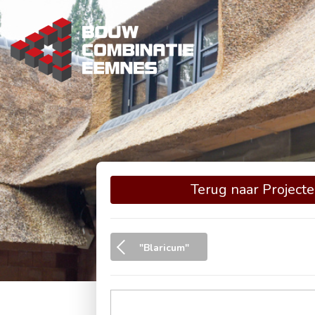
Ga
naar
de
inhoud
Terug naar Project
"Blaricum"