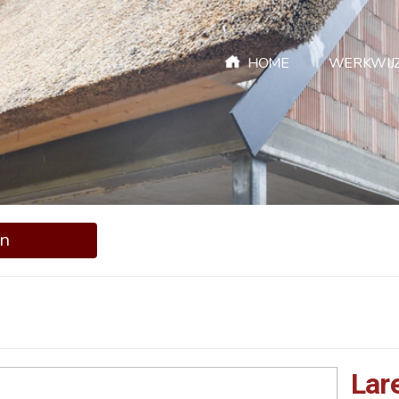
HOME
WERKWIJ
en
Lar