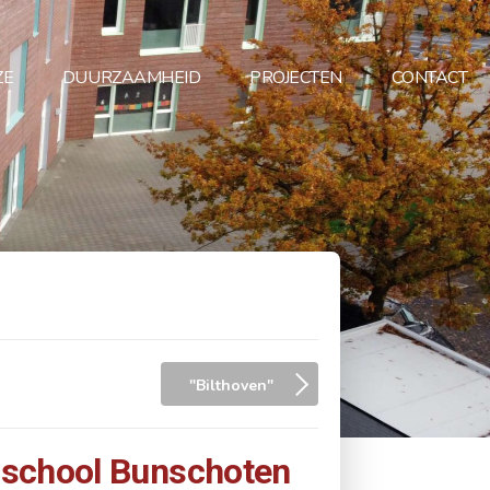
ZE
DUURZAAMHEID
PROJECTEN
CONTACT
"Bilthoven"
school Bunschoten