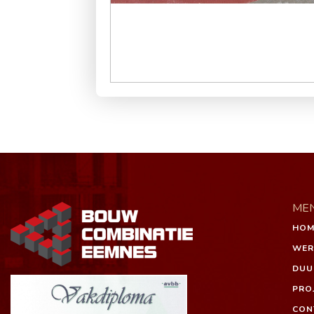
ME
HOM
WER
DUU
PRO
CON