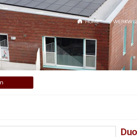
HOME
WERKWIJ
en
Duo