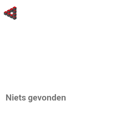
Ga
naar
de
inhoud
Niets gevonden